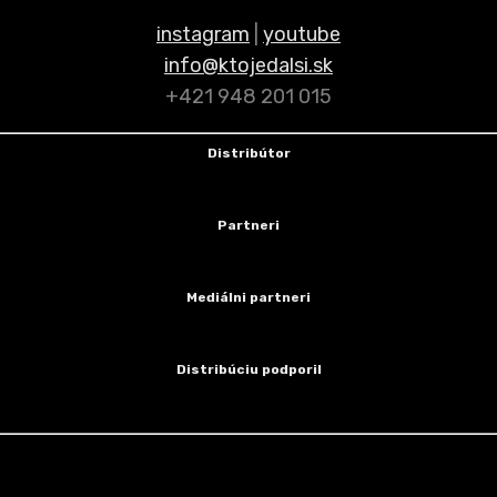
instagram
|
youtube
info@ktojedalsi.sk
+421 948 201 015
Distribútor
Partneri
Mediálni partneri
Distribúciu podporil