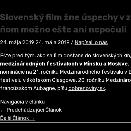
Slovenský film žne úspechy v 
ňom možno ešte ani nepočuli
24. mája 2019
24. mája 2019
/
Napísali o nás
Ešte pred tým, ako sa film dostane do slovenských kín
medzinárodných festivaloch v Minsku a Moskve.
nominácie na 21. ročníku Medzinárodného festivalu v 
festivalu v škótskom Glasgowe, 20. ročníku Medzináro
francúzskom Aubagne, píšu
dobrenoviny.sk
.
Navigácia v článku
←
Predchádzajúci Článok
Ďalší Článok
→