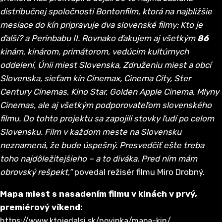
distribučnej spoločnosti Bontonfilm, ktorá na najbližšie
mesiace do kín pripravuje dva slovenské filmy: Kto je
ďalší? a Perinbabu II. Rovnako ďakujem aj všetkým
86
kinám, kinárom, primátorom, vedúcim kultúrnych
oddelení, Únii miest Slovenska, Združeniu miest a obcí
Slovenska, sieťam kín Cinemax, Cinema City, Ster
Century Cinemas, Kino Star, Golden Apple Cinema, Mlyny
Cinemas, ale aj všetkým podporovateľom slovenského
filmu. Do tohto projektu sa zapojili stovky ľudí po celom
Slovensku. Film v každom meste na Slovensku
neznamená, že bude úspešný. Presvedčiť ešte treba
toho najdôležitejšieho – a to diváka. Pred ním mám
obrovský rešpekt,“
povedal režisér filmu Miro Drobný.
Mapa miest s nasadením filmu v kinách v prvý,
premiérový víkend
:
https://www.ktojedalsi.sk/novinka/mapa-kin/