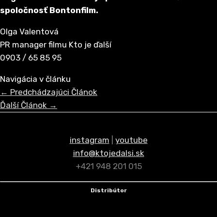
spoločnosť Bontonfilm.
Olga Valentová
PR manager filmu Kto je ďalší
0903 / 65 85 95
Navigácia v článku
←
Predchádzajúci Článok
Ďalší Článok
→
instagram
|
youtube
info@ktojedalsi.sk
+421 948 201 015
Distribútor