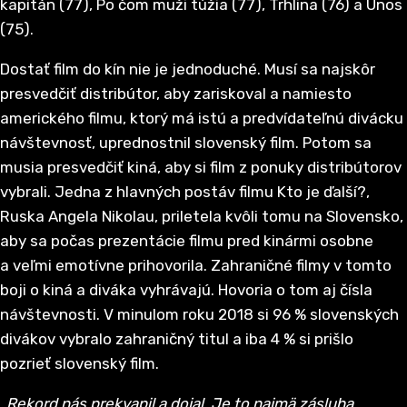
kapitán (77), Po čom muži túžia (77), Trhlina (76) a Únos
(75).
Dostať film do kín nie je jednoduché. Musí sa najskôr
presvedčiť distribútor, aby zariskoval a namiesto
amerického filmu, ktorý má istú a predvídateľnú divácku
návštevnosť, uprednostnil slovenský film. Potom sa
musia presvedčiť kiná, aby si film z ponuky distribútorov
vybrali. Jedna z hlavných postáv filmu Kto je ďalší?,
Ruska Angela Nikolau, priletela kvôli tomu na Slovensko,
aby sa počas prezentácie filmu pred kinármi osobne
a veľmi emotívne prihovorila. Zahraničné filmy v tomto
boji o kiná a diváka vyhrávajú. Hovoria o tom aj čísla
návštevnosti. V minulom roku 2018 si 96 % slovenských
divákov vybralo zahraničný titul a iba 4 % si prišlo
pozrieť slovenský film.
„Rekord nás prekvapil a dojal. Je to najmä zásluha