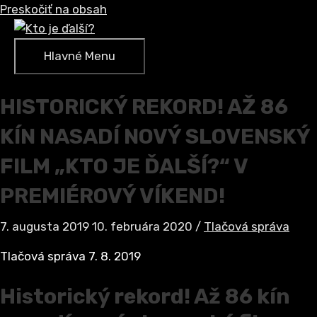
Preskočiť na obsah
Hlavné Menu
HISTORICKÝ REKORD! AŽ 86
KÍN NASADÍ NOVÝ SLOVENSKÝ
FILM „KTO JE ĎALŠÍ?“ V
PREMIÉROVÝ VÍKEND!
7. augusta 2019
10. februára 2020
/
Tlačová správa
Tlačová správa 7. 8. 2019
Historický rekord! Až 86 kín