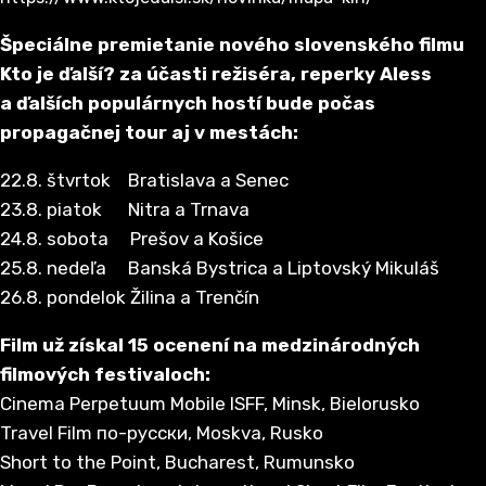
Špeciálne premietanie nového slovenského filmu
Kto je ďalší? za účasti režiséra,
reperky Aless
a ďalších populárnych hostí bude počas
propagačnej tour aj v mestách:
22.8. štvrtok Bratislava a Senec
23.8. piatok Nitra a Trnava
24.8. sobota Prešov a Košice
25.8. nedeľa Banská Bystrica a Liptovský Mikuláš
26.8. pondelok Žilina a Trenčín
Film už získal 15 ocenení na medzinárodných
filmových festivaloch:
Cinema Perpetuum Mobile ISFF, Minsk, Bielorusko
Travel Film по-русски, Moskva, Rusko
Short to the Point, Bucharest, Rumunsko