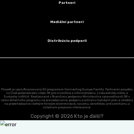
Partneri
Mediálni partneri
Distribúciu podporil
Projekt je spolufinancovaný EÚ programom Connecting Europe Facility. Partnermi projektu
sú Úrad podpredsedu vlády SR pre investície a informatizáciu, Linka detskej istoty a
Európsky inštitút. Realizované s finančnou podporou Ministerstva spravodlivosti SR v
rámci dotačného programu na presadzovanie, podporu a ochranu ľudských práv a slobôd a
na predchádzanie všetkým formám diskriminácie, rasizmu, xenofóbie, antisemitizmu a
ostatným prejavom intolerancie.
Copyright © 2026
Kto je ďalší?