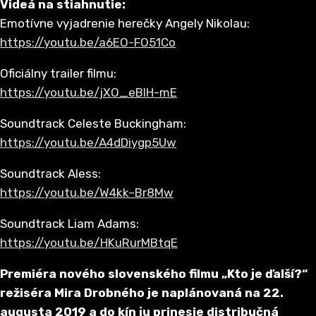
Videá na stiahnutie:
Emotívne vyjadrenie herečky Angely Nikolau:
https://youtu.be/a6EO-FO51Co
Oficiálny trailer filmu:
https://youtu.be/jXO_eBIH-mE
Soundtrack Celeste Buckingham:
https://youtu.be/A4dDiygp5Uw
Soundtrack Aless:
https://youtu.be/W4kk–Br8Mw
Soundtrack Liam Adams:
https://youtu.be/HKuRurMBtqE
Premiéra nového slovenského filmu „Kto je ďalší?“
režiséra Mira Drobného je naplánovaná na 22.
augusta 2019 a do kín ju prinesie distribučná