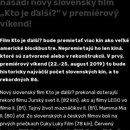
nasadí nový slovenský film
„Kto je ďalší?“ v premiérový
víkend!
Film Kto je ďalší? bude premietať viac kín ako veľké
americké
blockbustre. Nepremietajú ho len kiná,
ktoré sú zatvorené alebo v rekonštrukcii. V prvý,
premiérový víkend (22.-25. august 2019) to bude
historicky najväčší počet slovenských kín, a to
rekordných 86.
Nový slovenský film Kto je ďalší? prekonal doterajší
rekord filmu Jurský svet II. (82 kín), ako aj filmy LEGO vo
filme II. (81), Tajný život maznáčikov II. (81), Mamma Mia
II. (80) atď. Zo slovenských a českých filmov boli na
prvých priečkach Cuky Luky Film (78 kín), Červený