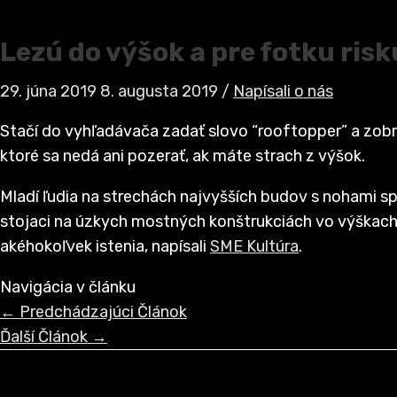
Lezú do výšok a pre fotku risk
29. júna 2019
8. augusta 2019
/
Napísali o nás
Stačí do vyhľadávača zadať slovo “rooftopper” a zobr
ktoré sa nedá ani pozerať, ak máte strach z výšok.
Mladí ľudia na strechách najvyšších budov s nohami 
stojaci na úzkych mostných konštrukciách vo výškach,
akéhokoľvek istenia, napísali
SME Kultúra
.
Navigácia v článku
←
Predchádzajúci Článok
Ďalší Článok
→