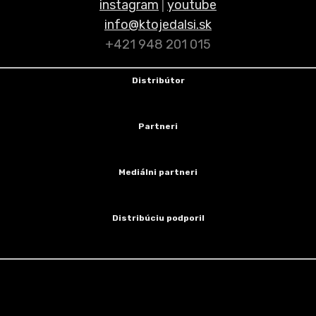
instagram
|
youtube
info@ktojedalsi.sk
+421 948 201 015
Distribútor
Partneri
Mediálni partneri
Distribúciu podporil